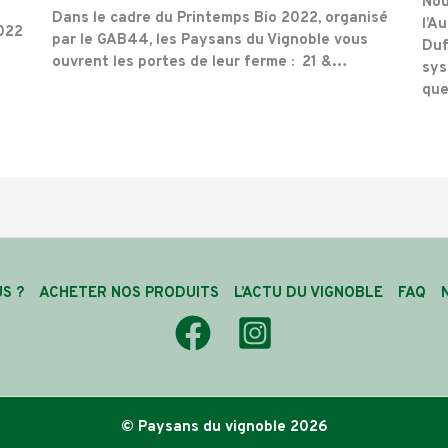
Nou
Dans le cadre du Printemps Bio 2022, organisé
l’A
2022
par le GAB44, les Paysans du Vignoble vous
Duf
ouvrent les portes de leur ferme : 21 &…
sys
qu
S ?
ACHETER NOS PRODUITS
L’ACTU DU VIGNOBLE
FAQ
© Paysans du vignoble 2026