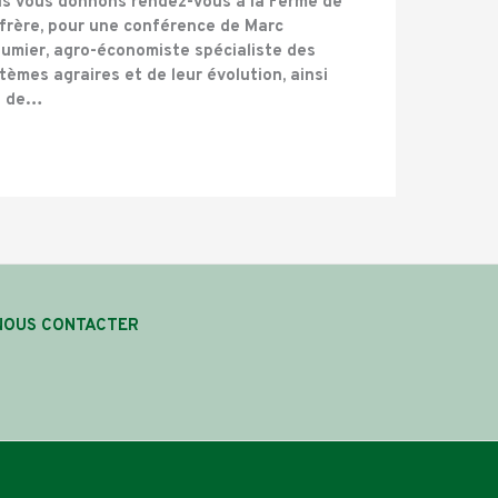
s vous donnons rendez-vous à la Ferme de
ufrère, pour une conférence de Marc
umier, agro-économiste spécialiste des
tèmes agraires et de leur évolution, ainsi
e de…
NOUS CONTACTER