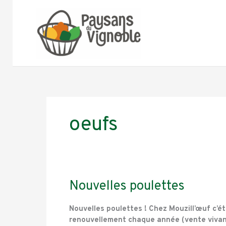
Aller
au
contenu
oeufs
Nouvelles
Nouvelles poulettes
poulettes
Nouvelles poulettes ! Chez Mouzill’œuf c’ét
renouvellement chaque année (vente vivante 