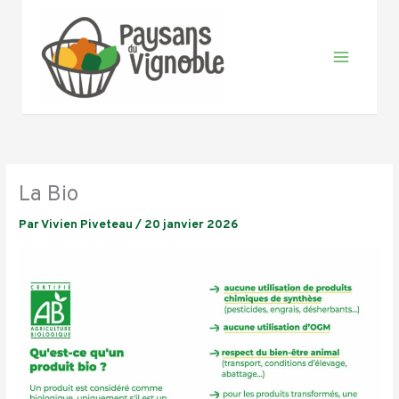
Aller
au
contenu
La Bio
Par
Vivien Piveteau
/
20 janvier 2026