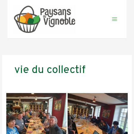
Aller
au
contenu
vie du collectif
Collectif
dynamique !