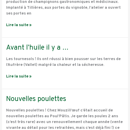
production de champignons gastronomiques et médicinaux.
Implanté à Tillières, aux portes du vignoble, l’atelier a ouvert
ses portes en
Lire la suite »
Avant
Avant l’huile il y a …
l’huile
il
Les tournesols ! Ils ont réussi à bien pousser sur les terres de
y
l’Aufrère (Vallet) malgré la chaleur et la sécheresse.
a
…
Lire la suite »
Nouvelles
Nouvelles poulettes
poulettes
Nouvelles poulettes ! Chez Mouzill’œuf c’était accueil de
nouvelles poulettes au Poul’Pâtis. Je garde les poules 2 ans
(c’est très rare) avec un renouvellement chaque année (vente
vivante au détail pour les retraitées, mais c’est déjà fini !) ce