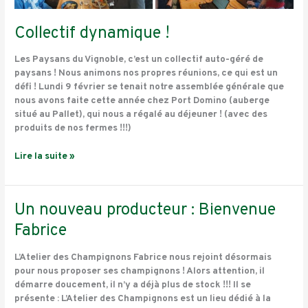
Collectif dynamique !
Les Paysans du Vignoble, c’est un collectif auto-géré de
paysans ! Nous animons nos propres réunions, ce qui est un
défi ! Lundi 9 février se tenait notre assemblée générale que
nous avons faite cette année chez Port Domino (auberge
situé au Pallet), qui nous a régalé au déjeuner ! (avec des
produits de nos fermes !!!)
Lire la suite »
Un
Un nouveau producteur : Bienvenue
nouveau
Fabrice
producteur
:
L’Atelier des Champignons Fabrice nous rejoint désormais
Bienvenue
pour nous proposer ses champignons ! Alors attention, il
Fabrice
démarre doucement, il n’y a déjà plus de stock !!! Il se
présente : L’Atelier des Champignons est un lieu dédié à la